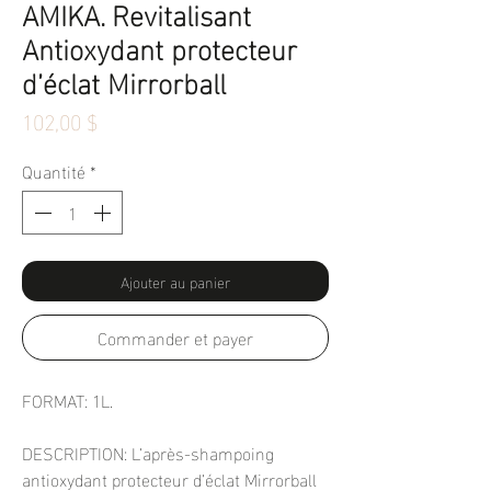
AMIKA. Revitalisant
Antioxydant protecteur
d’éclat Mirrorball
Prix
102,00 $
Quantité
*
Ajouter au panier
Commander et payer
FORMAT: 1L.
DESCRIPTION: L’après-shampoing
antioxydant protecteur d’éclat Mirrorball