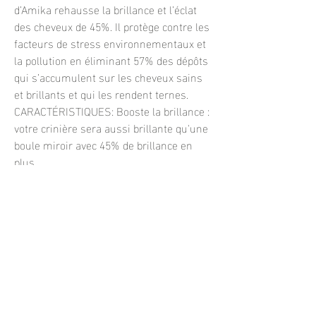
d’Amika rehausse la brillance et l’éclat
des cheveux de 45%. Il protège contre les
facteurs de stress environnementaux et
la pollution en éliminant 57% des dépôts
qui s’accumulent sur les cheveux sains
et brillants et qui les rendent ternes.
CARACTÉRISTIQUES: Booste la brillance :
votre crinière sera aussi brillante qu'une
boule miroir avec 45% de brillance en
plus
Élimine 57 % de l'accumulation de
pollution : qui autrement bloquerait
l'apparence de cheveux brillants et sains
Lisse + adoucit : faites mousser vos
mèches avec la boule à facettes pour un
fini plus doux, plus lisse et plus brillant
UTILISATION: Après avoir fait le
shampoing, essorer l’excès d’eau dans
les cheveux. Appliquer la quantité d’un 25