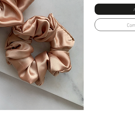
A
Com