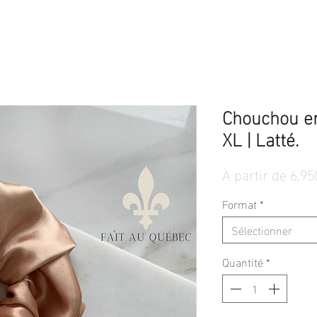
Chouchou en
XL | Latté.
À partir de
6,95
Format
*
Sélectionner
Quantité
*