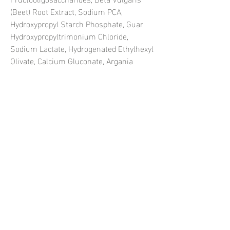
(Beet) Root Extract, Sodium PCA,
Hydroxypropyl Starch Phosphate, Guar
Hydroxypropyltrimonium Chloride,
Sodium Lactate, Hydrogenated Ethylhexyl
Olivate, Calcium Gluconate, Argania
Spinosa Kernel Oil, Caprylyl Glycol, Cocos
Nucifera (Coconut) Oil, Panthenol,
Arginine, Ethylhexylglycerin, Oryza Sativa
(Rice) Bran Extract, Sodium Phytate,
Aspartic Acid, Potassium Lactate,
Ximenia Americana Seed Oil, PCA,
Insaponifiables d'huile d'olive
hydrogénée, Butylène Glycol, Acide
Lactique, Extrait de graines de Raphanus
Sativus (Radis), Octyldodecyl Oleate,
Octyldodecanol, Extrait d'Helianthus
Annuus (Tournesol), Propylène Glycol,
Glycine, Acide Citrique, Alanine, Algin,