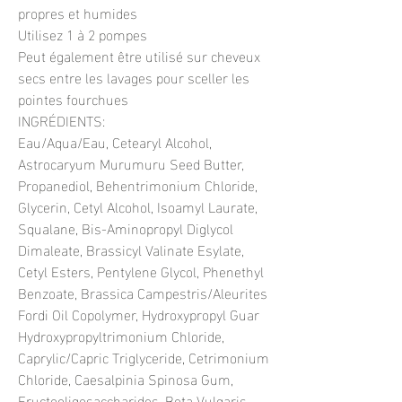
propres et humides
Utilisez 1 à 2 pompes
Peut également être utilisé sur cheveux
secs entre les lavages pour sceller les
pointes fourchues
INGRÉDIENTS:
Eau/Aqua/Eau, Cetearyl Alcohol,
Astrocaryum Murumuru Seed Butter,
Propanediol, Behentrimonium Chloride,
Glycerin, Cetyl Alcohol, Isoamyl Laurate,
Squalane, Bis-Aminopropyl Diglycol
Dimaleate, Brassicyl Valinate Esylate,
Cetyl Esters, Pentylene Glycol, Phenethyl
Benzoate, Brassica Campestris/Aleurites
Fordi Oil Copolymer, Hydroxypropyl Guar
Hydroxypropyltrimonium Chloride,
Caprylic/Capric Triglyceride, Cetrimonium
Chloride, Caesalpinia Spinosa Gum,
Fructooligosaccharides, Beta Vulgaris