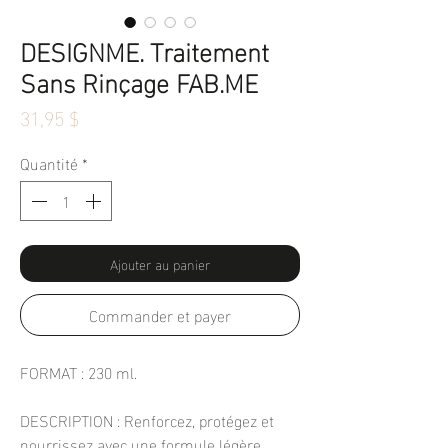
DESIGNME. Traitement
Sans Rinçage FAB.ME
Prix
31,95 $
Quantité
*
Ajouter au panier
Commander et payer
FORMAT : 230 ml.
DESCRIPTION : Renforcez, protégez et
nourrissez avec une formule légère