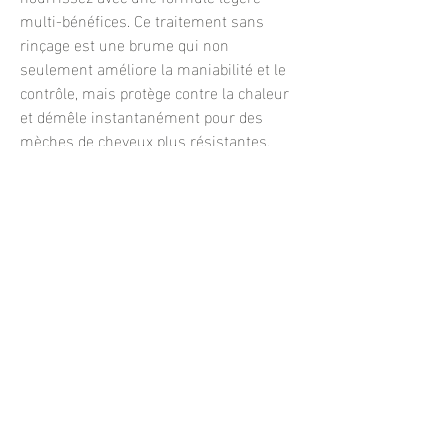
multi-bénéfices. Ce traitement sans
rinçage est une brume qui non
seulement améliore la maniabilité et le
contrôle, mais protège contre la chaleur
et démêle instantanément pour des
mèches de cheveux plus résistantes.
CARACTÉRISTIQUES:
Démêle.
Réduit le temps de séchage.
Hydratation.
Contrôle des frisottis.
Renforce.
Brillance.
Protège contre la chaleur et des rayons
UV.
Prévient la casse.
Sans danger pour les cheveux colorés.