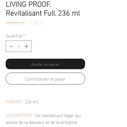
LIVING PROOF.
Revitalisant Full. 236 ml
Prix
Prix
 44,95 $ 
17,98 $
original
promotionnel
Quantité
*
Ajouter au panier
Commander et payer
FORMAT :
236 ml.
DESCRIPTION :
Un revitalisant léger qui
ajoute de la douceur et de la brillance