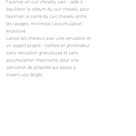
Favorise un cuir chevelu sain - aide à
équilibrer le sébum du cuir chevelu pour
favoriser la santé du cuir chevelu entre
les lavages, minimise l'accumulation
excessive
Laisse les cheveux avec une sensation et
un aspect propre - nettoie en profondeur
sans sensation granuleuse et sans
accumulation importante, pour une
sensation de propreté qui passe à
travers vos doigts
Résultats durables - la formule haute
performance sans aérosol dure jusqu'à 3
jours ; très concentré pour que vous
puissiez passer plus de temps entre les
lavages
Les microalgues méditerranéennes
dérivées de la biotechnologie aident à
équilibrer le cuir chevelu et à contrôler la