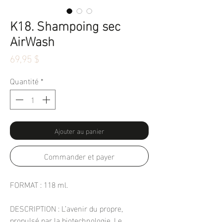
K18. Shampoing sec
AirWash
Prix
69,95 $
Quantité
*
Ajouter au panier
Commander et payer
FORMAT : 118 ml.
DESCRIPTION : L’avenir du propre,
propulsé par la biotechnologie. Le