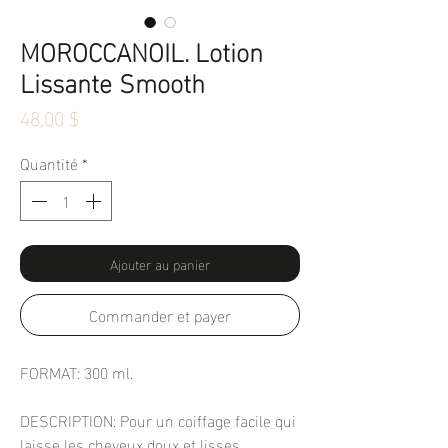
MOROCCANOIL. Lotion
Lissante Smooth
Prix
48,00 $
Quantité
*
Ajouter au panier
Commander et payer
FORMAT: 300 ml.
DESCRIPTION: Pour un coiffage facile qui
laisse les cheveux doux et lisses,