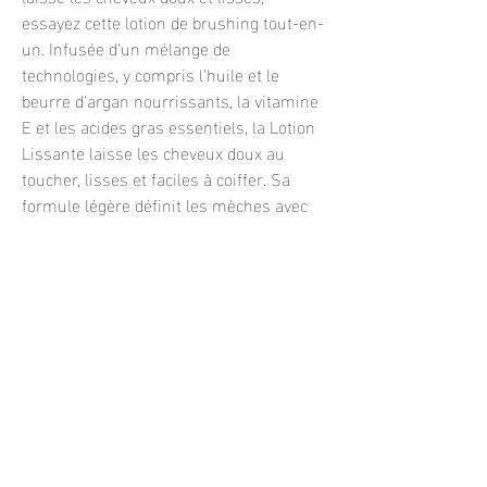
essayez cette lotion de brushing tout-en-
un. Infusée d’un mélange de
technologies, y compris l’huile et le
beurre d’argan nourrissants, la vitamine
E et les acides gras essentiels, la Lotion
Lissante laisse les cheveux doux au
toucher, lisses et faciles à coiffer. Sa
formule légère définit les mèches avec
une tenue moyenne, élimine les frisottis
et résiste à l’humidité pour des cheveux
luxueusement lisses.
MODE D'UTILISATION:
Appliquer une petite quantité sur les
cheveux humides.
Sécher au sèche-cheveux comme désiré.
Utiliser sans rincer pour rafraîchir la