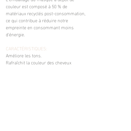
couleur est composé à 50 % de
matériaux recyclés post-consommation,
ce qui contribue à réduire notre
empreinte en consommant moins
d'énergie.
CARACTÉRISTIQUES:
Améliore les tons.
Rafraîchit la couleur des cheveux
existante.
Personnalise la couleur des cheveux.
Résultats temporaires.
Augmente instantanément la douceur
des cheveux et la brillance.
Ce produit n'est pas formulé pour colorer
les cheveux gris et blancs.