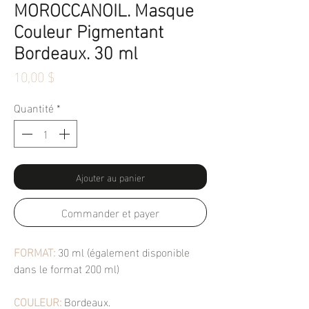
MOROCCANOIL. Masque
Couleur Pigmentant
Bordeaux. 30 ml
Prix
10,00 $
Quantité
*
Ajouter au panier
Commander et payer
FORMAT:
30 ml (également disponible
dans le format 200 ml)
COULEUR:
Bordeaux.