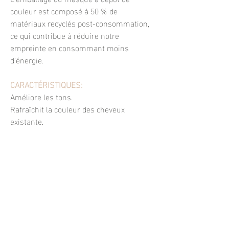
couleur est composé à 50 % de
matériaux recyclés post-consommation,
ce qui contribue à réduire notre
empreinte en consommant moins
d'énergie.
CARACTÉRISTIQUES:
Améliore les tons.
Rafraîchit la couleur des cheveux
existante.
Personnalise la couleur des cheveux.
Résultats temporaires.
Augmente instantanément la douceur
des cheveux et la brillance.
Ce produit n'est pas formulé pour colorer
les cheveux gris et blancs.