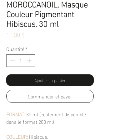
MOROCCANOIL. Masque
Couleur Pigmentant
Hibiscus. 30 ml
Prix
10,00 $
Quantité
*
Ajouter au panier
Commander et payer
FORMAT:
30 ml (également disponible
dans le format 200 ml)
COULEUR:
Hibiscus.