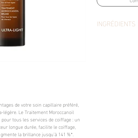
INGRÉDIENTS
isododecane, trisilox
parfum/fragrance, ar
linum usitatissimum (
(rice) bran extract, 
extract, rosmarinus o
tocopherol, caprylic/c
undecylenate, c13-15 
47000 (yellow 11), li
hexamethylindanopyra
acetyloctahydronapht
ages de votre soin capillaire préféré,
a-légère. Le Traitement Moroccanoil
pour tous les services de coiffage : un
ur longue durée, facilite le coiffage,
ugmente la brillance jusqu’à 141 %*.