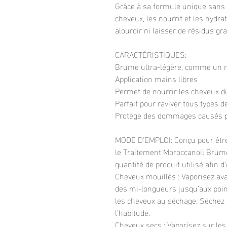
Grâce à sa formule unique sans a
cheveux, les nourrit et les hydra
alourdir ni laisser de résidus gr
CARACTÉRISTIQUES:
Brume ultra-légère, comme un 
Application mains libres
Permet de nourrir les cheveux 
Parfait pour raviver tous types d
Protège des dommages causés pa
MODE D'EMPLOI: Conçu pour être 
le Traitement Moroccanoil Brume
quantité de produit utilisé afin 
Cheveux mouillés : Vaporisez ava
des mi-longueurs jusqu’aux pointe
les cheveux au séchage. Séchez
l’habitude.
Cheveux secs : Vaporisez sur le