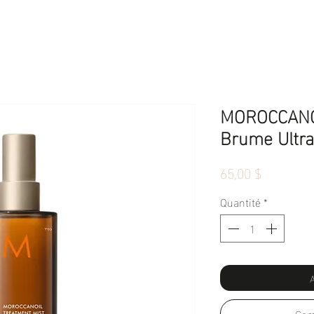
MOROCCANOI
Brume Ultra
Prix
65,00 $
Quantité
*
A
Com