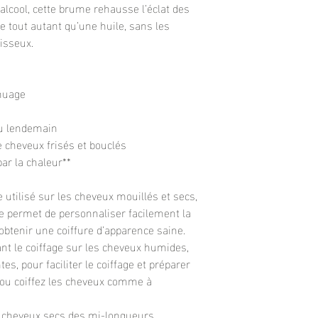
lcool, cette brume rehausse l’éclat des
te tout autant qu’une huile, sans les
aisseux.
nuage
du lendemain
e cheveux frisés et bouclés
r la chaleur**
utilisé sur les cheveux mouillés et secs,
 permet de personnaliser facilement la
d’obtenir une coiffure d’apparence saine.
nt le coiffage sur les cheveux humides,
s, pour faciliter le coiffage et préparer
 ou coiffez les cheveux comme à
s cheveux secs des mi-longueurs