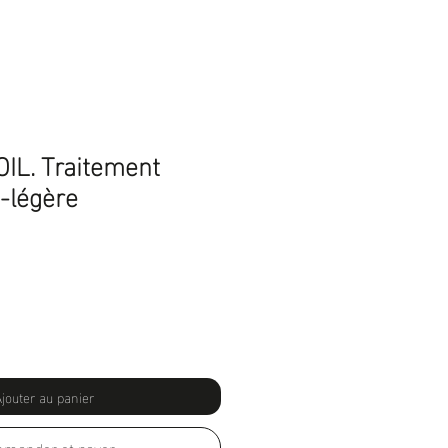
L. Traitement
-légère
jouter au panier
mander et payer