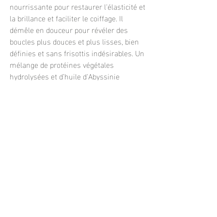
nourrissante pour restaurer l'élasticité et
la brillance et faciliter le coiffage. Il
démêle en douceur pour révéler des
boucles plus douces et plus lisses, bien
définies et sans frisottis indésirables. Un
mélange de protéines végétales
hydrolysées et d’huile d'Abyssinie
renforce et protège, pour des boucles
légères et pleines de santé, pleines de
rebond et de mouvement.
MODE D'UTILISATION:
Après le shampoing, essorer doucement
les cheveux.
Appliquer le revitalisant des demi-
longueurs jusqu’aux pointes.
Laisser agir de 1 à 2 minutes.
Rincer.