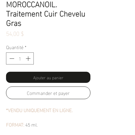
MOROCCANOIL.
Traitement Cuir Chevelu
Gras
Prix
54,00 $
Quantité
*
Ajouter au panier
Commander et payer
*VENDU UNIQUEMENT EN LIGNE.
FORMAT:
45 ml.