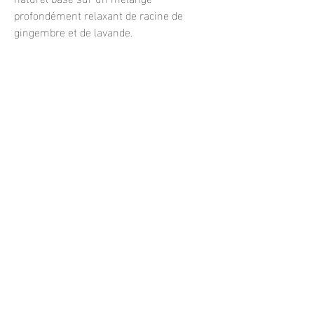
profondément relaxant de racine de
gingembre et de lavande.
Dans une étude consommateurs menée
sur 50 personnes, après seulement 2
semaines:
96% ont déclaré que les cheveux étaient
moins alourdis par le gras, le sébum et
les résidus
94% ont déclaré que le cuir chevelu était
moins gras
92% ont déclaré que le confort du cuir
chevelu s’était amélioré avec le temps
90% ont déclaré que le cuir chevelu était
nettoyé en profondeur
88% ont déclaré que le cuir chevelu était
revitalisé