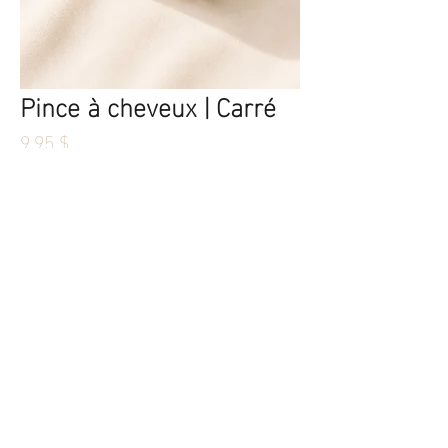
Pince à cheveux | Carré
Prix
9,95 $
Quantité
*
Ajouter au panier
Commander et payer
Pince carré 5cm