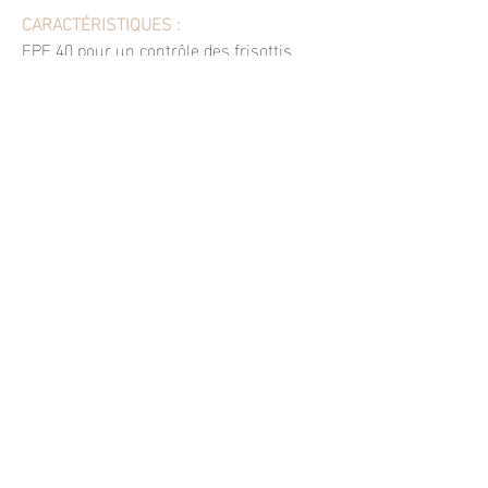
CARACTÉRISTIQUES :
FPF 40 pour un contrôle des frisottis
Protection thermique jusqu’à 230 degrés
celsius
Lisse les cheveux tout en les protégeant
de l’humidité
Hydrate et nourrit
MODE D'UTILISATION:
Appliquer sur cheveux propres et essorer
à la serviette.
Ne pas rincer.
Coiffer à votre goût
DANS LA MÊME GAMME:
Shampoing
Frizz Dismiss, Revitalisant Frizz Dismiss.
INGRÉDIENTS