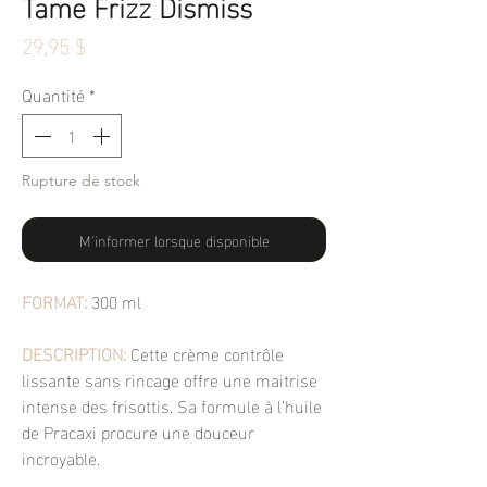
Tame Frizz Dismiss
Prix
29,95 $
Quantité
*
Rupture de stock
M'informer lorsque disponible
FORMAT:
300 ml
DESCRIPTION:
Cette crème contrôle
lissante sans rincage offre une maitrise
intense des frisottis. Sa formule à l’huile
de Pracaxi procure une douceur
incroyable.