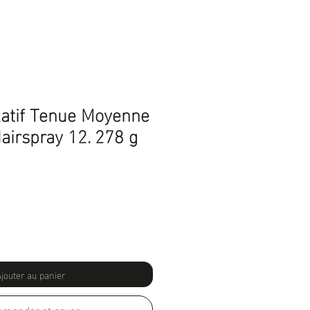
atif Tenue Moyenne
airspray 12. 278 g
Prix
promotionnel
jouter au panier
mander et payer