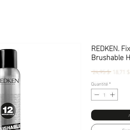
REDKEN. Fix
Brushable H
Prix
 24,95 $ 
18,71 $
original
Quantité
*
A
Com