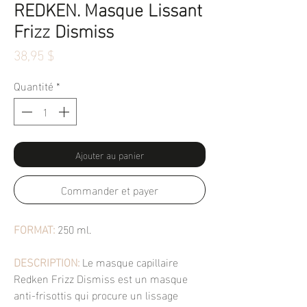
REDKEN. Masque Lissant
Frizz Dismiss
Prix
38,95 $
Quantité
*
Ajouter au panier
Commander et payer
FORMAT:
250 ml.
DESCRIPTION:
Le masque capillaire
Redken Frizz Dismiss est un masque
anti-frisottis qui procure un lissage