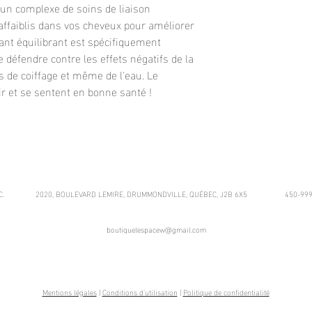
nt un complexe de soins de liaison
 affaiblis dans vos cheveux pour améliorer
sant équilibrant est spécifiquement
 défendre contre les effets négatifs de la
s de coiffage et même de l'eau. Le
ir et se sentent en bonne santé !
 W INC.
2020, BOULEVARD LEMIRE
, DRUMMONDVILLE, QUÉBEC, J2B 6X5
450-999
boutiquelespacew@gmail.com
Mentions légales
|
Conditions d'utilisation
|
Politique de confidentialité