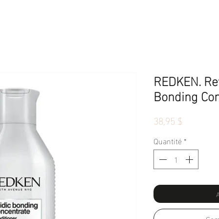
REDKEN. Rev
Bonding Con
Prix
38,95 $
Quantité
*
A
Com