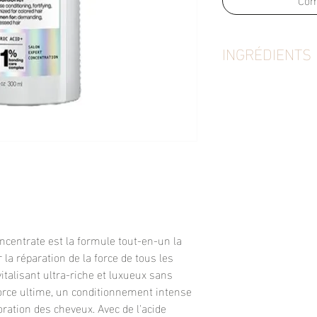
INGRÉDIENTS
Aqua / Water / Eau C
Behentrimonium Chlo
Amodimethicone Cetyl
Alcohol Dicetyldimo
Sodium Citrate Pheno
Candelilla Wax / Cire
Hydroxypropyl Guar
Amodimethicone Cetr
Thiodipropionate Tri
Linalool Peg-100 Ste
Trideceth-3 Acetic A
ncentrate est la formule tout-en-un la
a réparation de la force de tous les
italisant ultra-riche et luxueux sans
force ultime, un conditionnement intense
oration des cheveux. Avec de l'acide