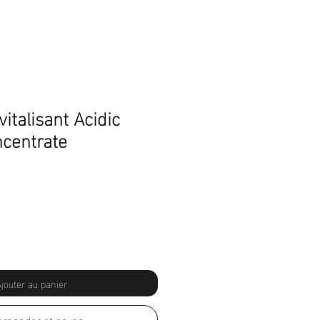
italisant Acidic
centrate
jouter au panier
mander et payer