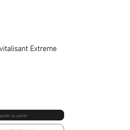
italisant Extreme
Prix
promotionnel
jouter au panier
mander et payer