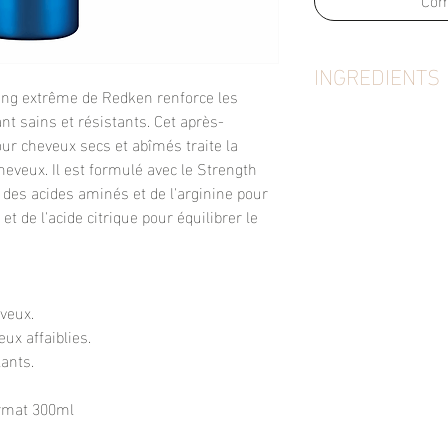
INGREDIENTS
ng extrême de Redken renforce les
AQUA/WATER, CETE
t sains et résistants. Cet après-
CHLORIDE, GLYCERIN
ur cheveux secs et abîmés traite la
MYRISTATE, ISOPRO
cheveux. Il est formulé avec le Strength
PARFUM/FRAGRANCE
des acides aminés et de l'arginine pour
METHICONE, CETYL 
 et de l'acide citrique pour équilibrer le
ACIDS, BEHENTRIMO
ACID, CHLORHEXIDI
ISOSTEARYL ALCOHO
PEG-7 PANTHENYL 
eveux.
SARCOSINATE, POLO
eux affaiblies.
BENZYL BENZOATE, A
OCTADECANEDIOL, H
lants.
HYDROLYZED VEGET
SILANETRIOL, SODI
ormat 300ml
POTASSIUM SORBAT