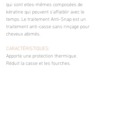
qui sont elles-mêmes composées de
kératine qui peuvent s’affaiblir avec le
temps. Le traitement Anti-Snap est un
traitement anti-casse sans rinçage pour
cheveux abimés.
CARACTÉRISTIQUES:
Apporte une protection thermique.
Réduit la casse et les fourches.
Formule 5-en-1 qui protège : contre les
dommages chimiques, thermiques,
mécaniques, de surface et la casse des
cheveux.
MODE D'UTILISATION:
Sur cheveux propres et humides,
appliquer le traitement sans rinçage sur
les zones fragilisées ou abimées.
Sécher au séchoir ou à l’air libre.