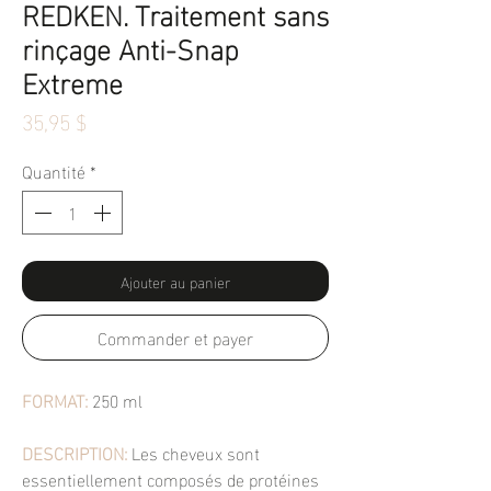
REDKEN. Traitement sans
rinçage Anti-Snap
Extreme
Prix
35,95 $
Quantité
*
Ajouter au panier
Commander et payer
FORMAT:
250 ml
DESCRIPTION:
Les cheveux sont
essentiellement composés de protéines