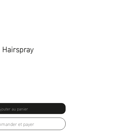
 Hairspray
jouter au panier
mander et payer