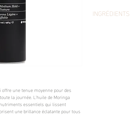
INGRÉDIENTS
SD Alcohol 40-B (Alc
152A, Butyl Ester o
Aqua/Water/Eau, Mori
Parfum/Fragrance, 
Isostearate, Ethylhe
Tetrahydroxypropyl 
Octylacrylamide/Acr
Methacrylate Copoly
Propanol, PEG-75 La
Ethyldimonium Ethosu
ui offre une tenue moyenne pour des
Methylpropional, Alp
Salicylate, Citronell
 toute la journée. L'huile de Moringa
Cinnamal, Hydroxycitr
s nutriments essentiels qui lissent
vorisent une brillance éclatante pour tous