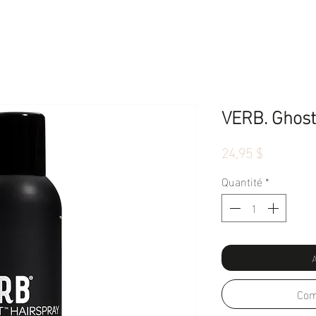
VERB. Ghost
Prix
24,95 $
Quantité
*
A
Com