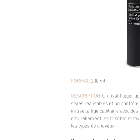
FORMAT:
230 ml.
DESCRIPTION:
Un fixatif léger q
styles réalisables et un contrôle
infuse la tige capillaire avec de
naturellement les frisottis et fa
les types de cheveux.