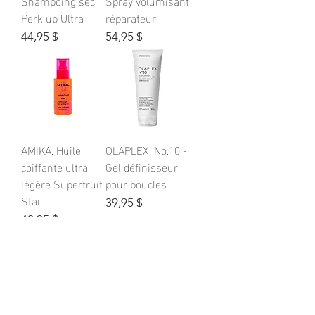
Shampoing sec
Spray volumisant
Perk up Ultra
réparateur
Prix
Prix
44,95 $
54,95 $
AMIKA. Huile
OLAPLEX. No.10 -
coiffante ultra
Gel définisseur
légère Superfruit
pour boucles
Star
Prix
39,95 $
Prix
42,95 $