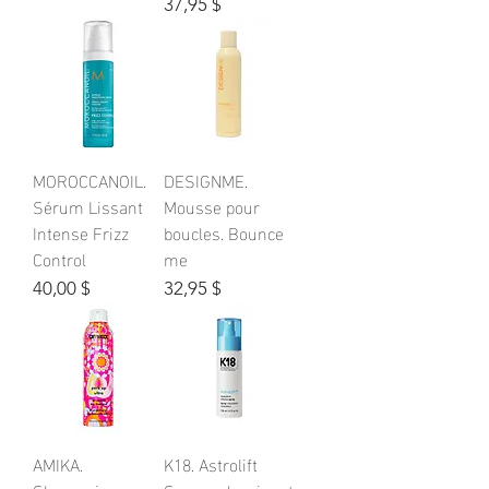
Prix
37,95 $
MOROCCANOIL.
DESIGNME.
Sérum Lissant
Mousse pour
Intense Frizz
boucles. Bounce
Control
me
Prix
Prix
40,00 $
32,95 $
AMIKA.
K18. Astrolift