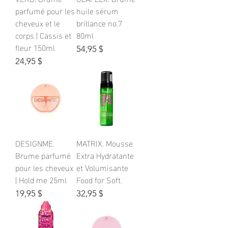
parfumé pour les
huile sérum
cheveux et le
brillance no.7
corps | Cassis et
80ml
fleur 150ml
Prix
54,95 $
Prix
24,95 $
DESIGNME.
MATRIX. Mousse
Brume parfumé
Extra Hydratante
pour les cheveux
et Volumisante
| Hold me 25ml
Food for Soft.
Prix
Prix
19,95 $
32,95 $