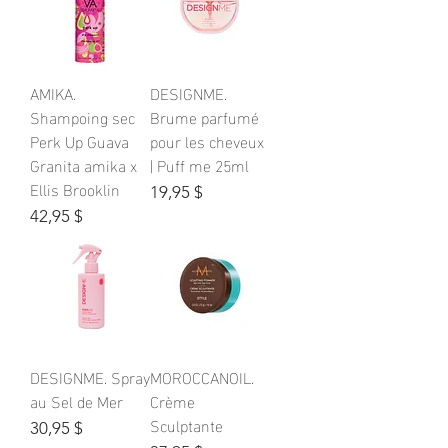
AMIKA.
DESIGNME.
Shampoing sec
Brume parfumé
Perk Up Guava
pour les cheveux
Granita amika x
| Puff me 25ml
Ellis Brooklin
Prix
19,95 $
Prix
42,95 $
DESIGNME. Spray
MOROCCANOIL.
au Sel de Mer
Crème
Sculptante
Prix
30,95 $