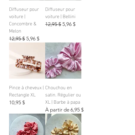
Diffuseur pour
Diffuseur pour
voiture |
voiture | Bellini
Concombre &
Prix original
Prix promotionnel
12,95 $
5,96 $
Melon
Prix original
Prix promotionnel
12,95 $
5,96 $
Pince à cheveux |
Chouchou en
Rectangle XL
satin. Régulier ou
XL | Barbe à papa
Prix
10,95 $
Prix promotionnel
À partir de
6,95 $