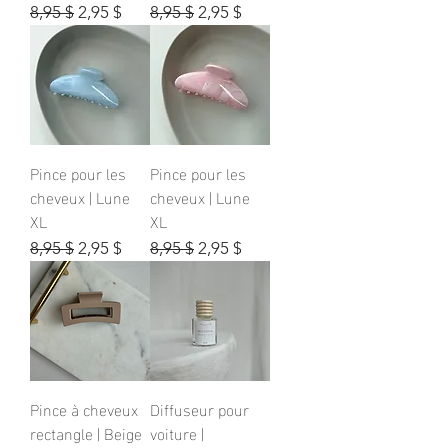
Prix original
Prix promotionnel
Prix original
Prix promotionnel
8,95 $
2,95 $
8,95 $
2,95 $
Pince pour les
Pince pour les
cheveux | Lune
cheveux | Lune
XL
XL
Prix original
Prix promotionnel
Prix original
Prix promotionnel
8,95 $
2,95 $
8,95 $
2,95 $
Pince à cheveux
Diffuseur pour
rectangle | Beige
voiture |