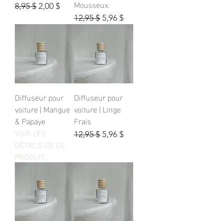
Mousseux.
Prix original
Prix promotionnel
8,95 $
2,00 $
Prix original
Prix promotionnel
12,95 $
5,96 $
Diffuseur pour
Diffuseur pour
voiture | Mangue
voiture | Linge
& Papaye
Frais
VOIR LES
Prix original
Prix promotionnel
12,95 $
5,96 $
DÉTAILS DE CE
PRODUIT