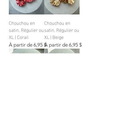
Chouchou en
Chouchou en
satin. Régulier ou
satin. Régulier ou
XL | Corail
XL | Beige
Prix promotionnel
Prix promotionnel
À partir de
6,95 $
À partir de
6,95 $
Chouchou en
Chouchou en
satin. Régulier ou
satin. Régulier ou
XL | Romance
XL | Merlot
Prix promotionnel
Prix promotionnel
À partir de
6,95 $
À partir de
6,95 $