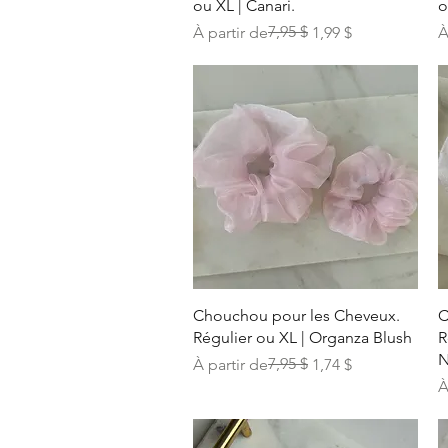
ou XL | Canari.
o
Prix original
Prix promotionnel
7,95 $
P
À partir de
1,99 $
À
Aperçu rapide
Chouchou pour les Cheveux.
C
Régulier ou XL | Organza Blush
R
N
Prix original
Prix promotionnel
7,95 $
À partir de
1,74 $
P
P
À