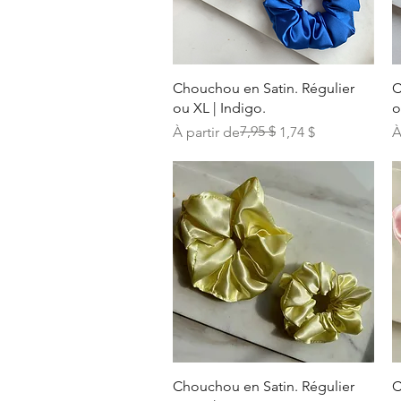
Aperçu rapide
Chouchou en Satin. Régulier
C
ou XL | Indigo.
o
Prix original
Prix promotionnel
7,95 $
P
P
À partir de
1,74 $
À
Aperçu rapide
Chouchou en Satin. Régulier
C