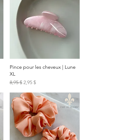
Aperçu rapide
Pince pour les cheveux | Lune
XL
Prix original
Prix promotionnel
8,95 $
2,95 $