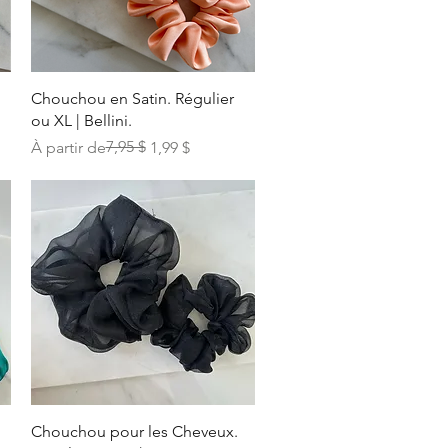
Aperçu rapide
Chouchou en Satin. Régulier
ou XL | Bellini.
Prix original
Prix promotionnel
7,95 $
À partir de
1,99 $
Aperçu rapide
Chouchou pour les Cheveux.