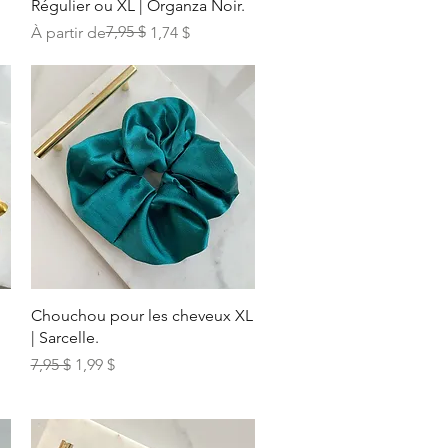
Régulier ou XL | Organza Noir.
Prix original
Prix promotionnel
7,95 $
À partir de
1,74 $
Aperçu rapide
Chouchou pour les cheveux XL
| Sarcelle.
Prix original
Prix promotionnel
7,95 $
1,99 $