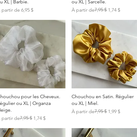
u XL | Barbie.
ou XL | Sarcelle.
rix promotionnel
Prix original
Prix promotionnel
7,95 $
 partir de
6,95 $
À partir de
1,74 $
Aperçu rapide
Aperçu rapide
houchou pour les Cheveux.
Chouchou en Satin. Régulier
égulier ou XL | Organza
ou XL | Miel.
eige.
Prix original
Prix promotionnel
7,95 $
À partir de
1,99 $
rix original
rix promotionnel
7,95 $
 partir de
1,74 $