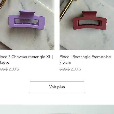
Aperçu rapide
Aperçu rapide
ince à Cheveux rectangle XL |
Pince | Rectangle Framboise
auve
7.5 cm
rix original
Prix promotionnel
Prix original
Prix promotionnel
,95 $
2,00 $
8,95 $
2,00 $
Voir plus