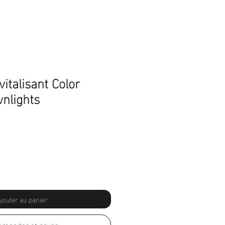
italisant Color
nlights
jouter au panier
mander et payer