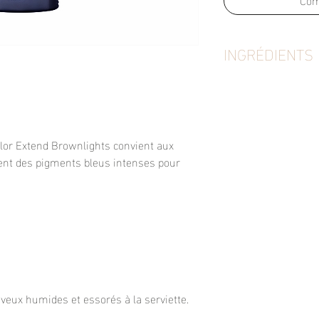
INGRÉDIENTS
Aqua / Water / Eau 
Chloride Amodimethi
Isopropyl Alcohol Ph
Acid Violet 43 Benzoi
olor Extend Brownlights convient aux
Trideceth-6 Potassiu
Yellow 3 Cetrimoniu
ent des pigments bleus intenses pour
Hydroxypropyltrimon
La durée de conserv
de 12 mois.
eux humides et essorés à la serviette.