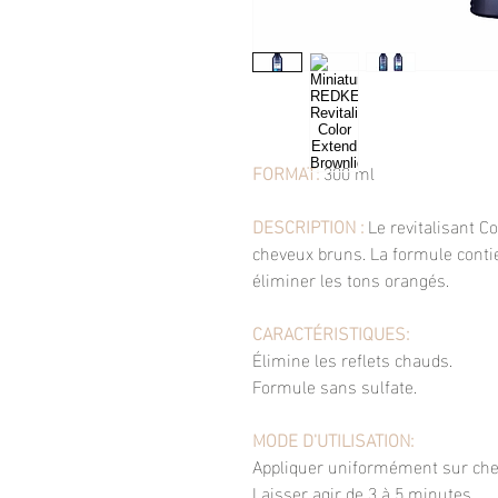
FORMAT:
300 ml
DESCRIPTION :
Le revitalisant C
cheveux bruns. La formule conti
éliminer les tons orangés.
CARACTÉRISTIQUES:
Élimine les reflets chauds.
Formule sans sulfate.
MODE D'UTILISATION:
Appliquer uniformément sur chev
Laisser agir de 3 à 5 minutes.