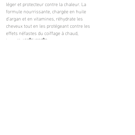
léger et protecteur contre la chaleur. La
formule nourrissante, chargée en huile
d’argan et en vitamines, réhydrate les
cheveux tout en les protégeant contre les
effets néfastes du coiffage à chaud,
jusqu’à 450⁰F/230⁰C.
CARACTÉRISTIQUES:
Protège contre la chaleur.
Protège la couleur des cheveux.
Sans sulfates, parabènes, huile minérale
et plus.
Emballage recyclable.
MODE D'EMPLOI:
Sur cheveux humides ou secs, appliquer
uniformément à 6-8 pouces de cheveux.
Bien répartir à l'aide d'un peigne ou
d'une brosse.