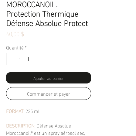
MOROCCANOIL.
Protection Thermique
Défense Absolue Protect
Prix
40,00 $
Quantité
*
Ajouter au panier
Commander et payer
FORMAT:
225 ml.
DESCRIPTION:
Défense Absolue
Moroccanoil® est un spray aérosol sec,